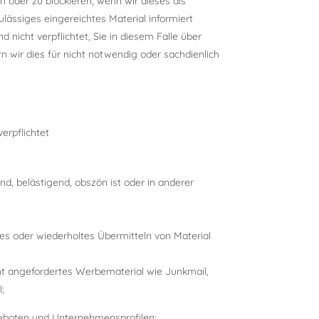
n oder zu blockieren, wenn wir dieses als
ässiges eingereichtes Material informiert
nicht verpflichtet, Sie in diesem Falle über
wir dies für nicht notwendig oder sachdienlich
erpflichtet
nd, belästigend, obszön ist oder in anderer
es oder wiederholtes Übermitteln von Material
ht angefordertes Werbematerial wie Junkmail,
;
ngeboten und Unternehmensprofilen;