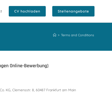
kt
CV hochladen
Stellenangebote
>
Terms and Conditions
ngen Online-Bewerbung)
o. KG, Clemensstr. 8, 60487 Frankfurt am Main