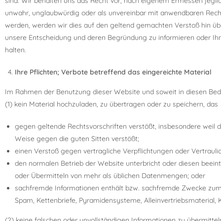
sind. Wir behalten uns das Recht vor, nach eigenem Ermessen jeglich
unwahr, unglaubwürdig oder als unvereinbar mit anwendbaren Rechtsv
werden, werden wir dies auf den geltend gemachten Verstoß hin überp
unsere Entscheidung und deren Begründung zu informieren oder Ihne
halten.
Ihre Pflichten; Verbote betreffend das eingereichte Material
Im Rahmen der Benutzung dieser Website und soweit in diesen Bedin
(1) kein Material hochzuladen, zu übertragen oder zu speichern, das
gegen geltende Rechtsvorschriften verstößt, insbesondere weil de
Weise gegen die guten Sitten verstößt;
einen Verstoß gegen vertragliche Verpflichtungen oder Vertraulich
den normalen Betrieb der Website unterbricht oder diesen beeint
oder Übermitteln von mehr als üblichen Datenmengen; oder
sachfremde Informationen enthält bzw. sachfremde Zwecke zum Ge
Spam, Kettenbriefe, Pyramidensysteme, Alleinvertriebsmaterial, 
(2) keine falschen oder unvollständigen Informationen zu übermitte