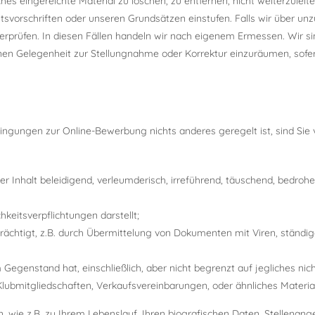
es eingereichte Material zu löschen, zu entfernen, nicht weiterzuleite
orschriften oder unseren Grundsätzen einstufen. Falls wir über unzul
rüfen. In diesen Fällen handeln wir nach eigenem Ermessen. Wir sind 
n Gelegenheit zur Stellungnahme oder Korrektur einzuräumen, sofern 
gungen zur Online-Bewerbung nichts anderes geregelt ist, sind Sie v
r Inhalt beleidigend, verleumderisch, irreführend, täuschend, bedrohe
keitsverpflichtungen darstellt;
rächtigt, z.B. durch Übermittelung von Dokumenten mit Viren, ständig
genstand hat, einschließlich, aber nicht begrenzt auf jegliches nic
Klubmitgliedschaften, Verkaufsvereinbarungen, oder ähnliches Material
ln, wie z.B. zu Ihrem Lebenslauf, Ihren biografischen Daten, Stellena