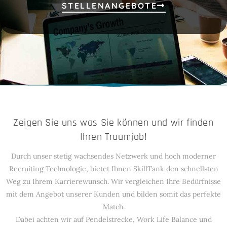
STELLENANGEBOTE
Zeigen Sie uns was Sie können und wir finden
Ihren Traumjob!
Durch unser stetig wachsendes Netzwerk und hoch moderner
Recruiting Technologie, bietet Ihnen SkillTank den schnellsten
Weg zu Ihrem Karrierewunsch. Wir vergleichen Ihre Bedürfnisse
mit dem Angebot unserer Kunden und bilden somit das perfekte
Match.
Dabei achten wir auf Pendelstrecke, Work Life Balance und