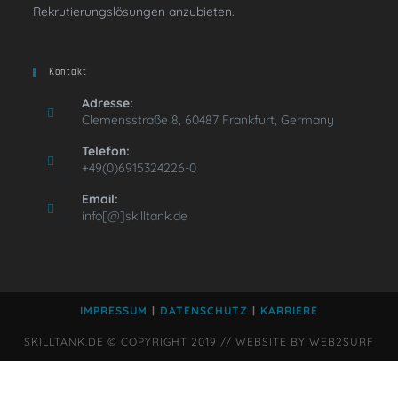
Rekrutierungslösungen anzubieten.
Kontakt
Adresse:
Clemensstraße 8, 60487 Frankfurt, Germany
Telefon:
+49(0)6915324226-0
Email:
info[@]skilltank.de
IMPRESSUM
DATENSCHUTZ
KARRIERE
SKILLTANK.DE © COPYRIGHT 2019 // WEBSITE BY WEB2SURF